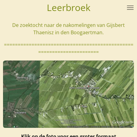
Leerbroek
Ga
direct
naar
De zoektocht naar de nakomelingen van Gijsbert
de
Thaenisz in den Boogaertman.
hoofdinhoud
===============================================
======================
Klik op de foto voor een groter formaat